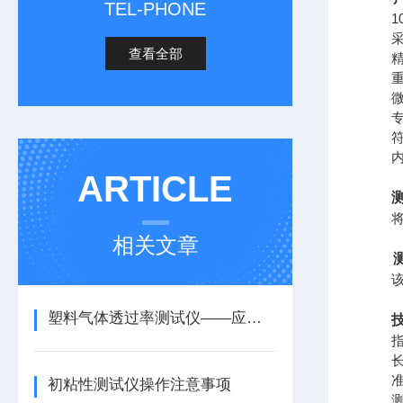
TEL-PHONE
10
采用
查看全部
精密
重量
微型
专门
符合
内设
ARTICLE
将一
相关文章
测
该仪器
塑料气体透过率测试仪——应用范围与试验步骤
指
长度测
准确度
初粘性测试仪操作注意事项
测头施力