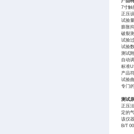
产品
7寸触
正压
试验
膨胀
破裂
试验过
试验
测试
自动
标准
产品符
试验
专门
测试
正压
定的
该仪器符
B/T 