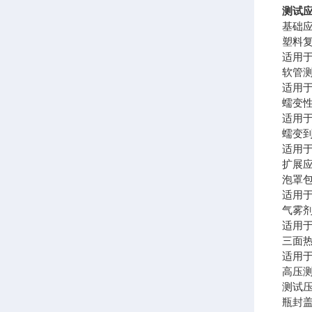
测试
基础
塑料
适用
软管
适用
蠕变
适用
蠕变
适用
扩展
泡罩
适用
气雾
适用
三面
适用
高压
测试压
瓶封