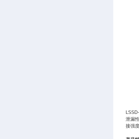
LS
泄漏
接强