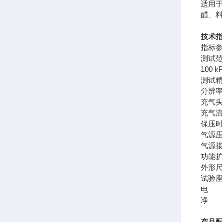
适用
醋、
技术
指标
测试
100 
测试
分辨
充气
充气
保压
气源
气源
功能
外形
试验
电 
净 
产品