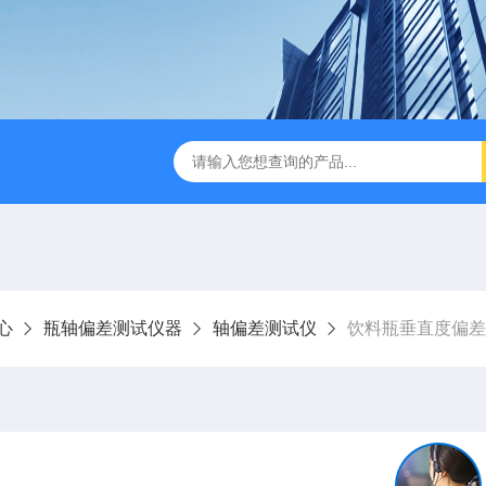
检测仪 赛成仪器
密封测漏仪 密封检测设备
NJY-H5全
心
瓶轴偏差测试仪器
轴偏差测试仪
饮料瓶垂直度偏差