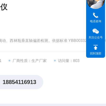
定仪
电话咨询
关注公众号
、西林瓶垂直轴偏差检测。依据标准 YBB00332002-2015
是制药企业、药检机构、食品行业*的仪器。
回到顶部
1
厂商性质：生产厂家
访问量：803
18854116913