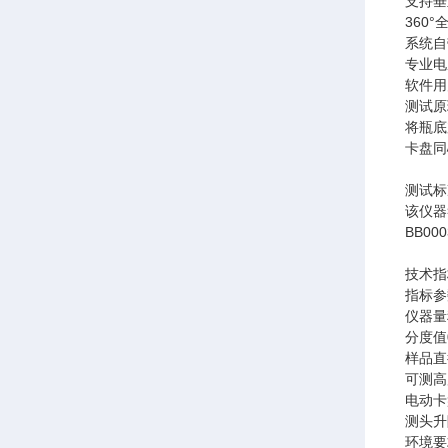
支持垂
360
系统自
专业电
软件用
测试原
将瓶底
卡盘同
测试标
该仪器符
BB000
技术指
指标
参
仪器量
分度值
样品直
可测高
电动卡
测头升
环境要