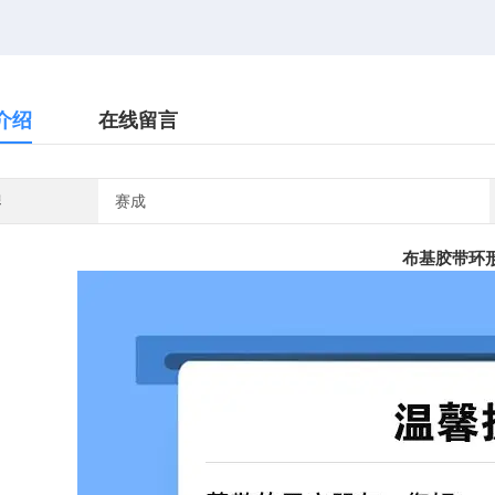
介绍
在线留言
牌
赛成
布基胶带环