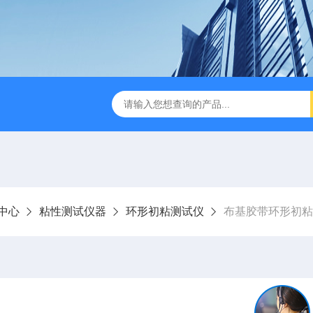
检测仪 赛成仪器
密封测漏仪 密封检测设备
NJY-H5全
中心
粘性测试仪器
环形初粘测试仪
布基胶带环形初粘