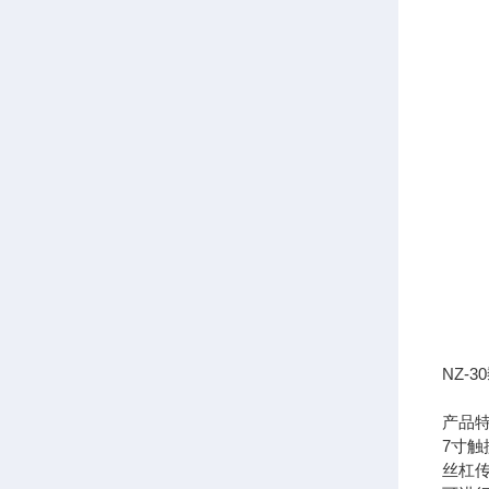
NZ-
产品
7寸
丝杠