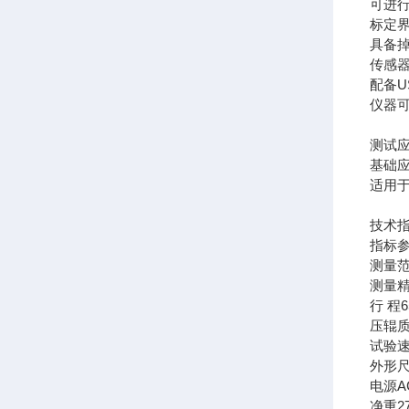
可进
标定
具备
传感器保
配备
仪器
测试
基础
适用
技术
指标
测量
测量
行 程
6
压辊
试验
外形
电源
A
净重
2