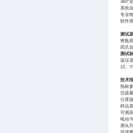
360
系统
专业电
软件
测试
将瓶
四爪
测试
该仪器符
15、YB
技术
指标
仪器
分度
样品
可测
电动
测头
环境