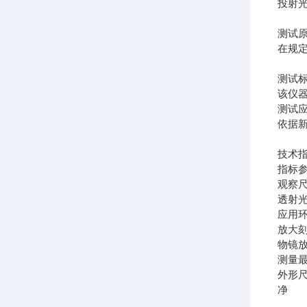
投射
测试
在规
测试
该仪器符
测试
依据
技术
指标
观察
透射
应用
放大
物镜
测量
外形
净 