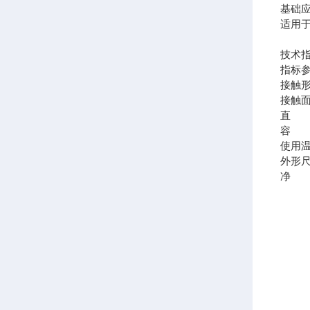
基础
适用
技术
指标
接触
接触
直 
容 
使用
外形
净 