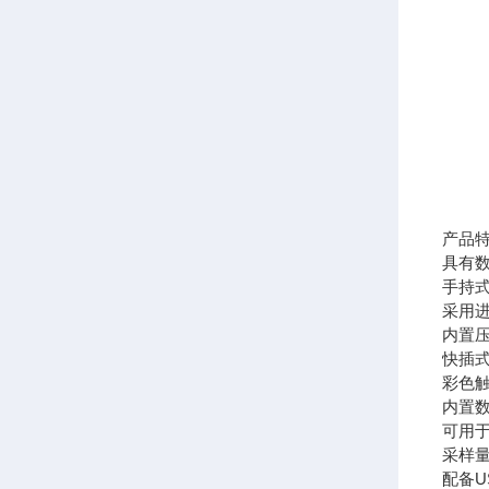
产品
具有
手持
采用
内置
快插
彩色
内置数
可用
采样量
配备