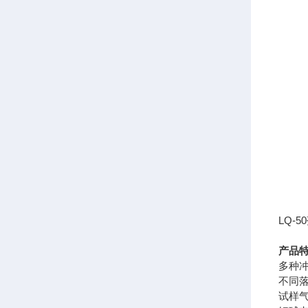
LQ-
产品
多种
不同
试样