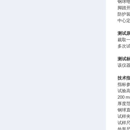
钢球
脚踏
防护
中心
测试
裁取
多次
测试
该仪器符
技术
指标
试验
200 
厚度
钢球
试样
试样
外形