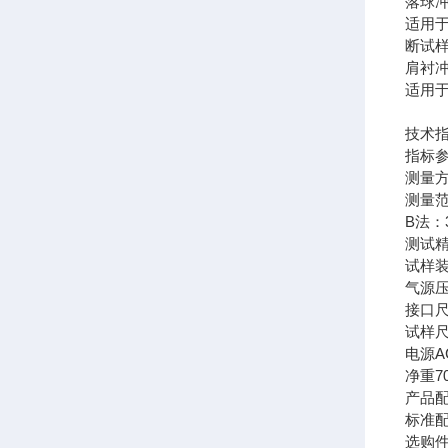
落球
适用
断试
肩衬
适用
技术
指标
测量
测量
B法：3
测试
试样
气源
接口
试样
电源
A
净重
7
产品
标准
选购