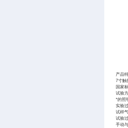
产品
7寸
国家
试验方
*的
实验
试样
试验
手动