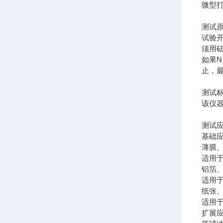
微型
测试
试验
须用
如果N
止，
测试
该仪器符
测试
基础
薄膜
适用
铝箔
适用
纸张
适用
扩展