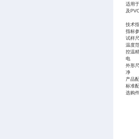
适用
及PV
技术
指标
试样
温度
控温
电 
外形
净 
产品
标准
选购