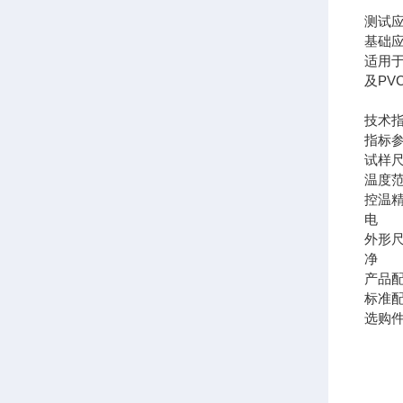
测试
基础
适用
及PV
技术
指标
试样
温度
控温
电 
外形
净 
产品
标准
选购