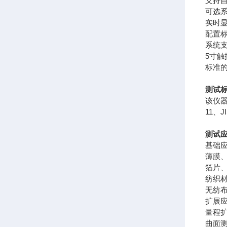
支持
可选
实时
配置
系统
5寸
标准
测试
该仪器符
11、JI
测试
基础
薄膜
箔片
纺织
无纺
扩展
量程扩
曲面