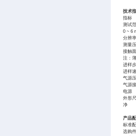
技术
指标
测试范
0 ~ 
分辨率
测量压
接触面
注：
进样步
进样速度
气源压
气源
电源 A
外形尺寸
净 重
产品
标准
选购