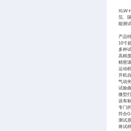
XL
箔、
能测
产品
10寸
多种
高精
精密
运动
开机
气动
试验
微型
设有标
专门
符合
测试
将试