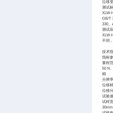
位移
测试
XLW-
GB/T
330、
测试
XLW
不同
技术
指标
量程
50 N
精 
分辨
位移
位移
试验
试样
30m
试样