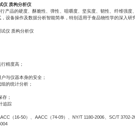
试仪 质构分析仪
业进行产品的硬度、酥脆性、弹性、咀嚼度、坚实度、韧性、纤维强度
试，设备操作及数据分析智能简单，特别适用于食品物性学的深入研
；
运行精度高；
用户与仪器本身的安全；
成组的统计分析；
保存；
计追踪
（16-50）、AACC（74-09）、NY/T 1180-2006、SC/T 3702-2
5004