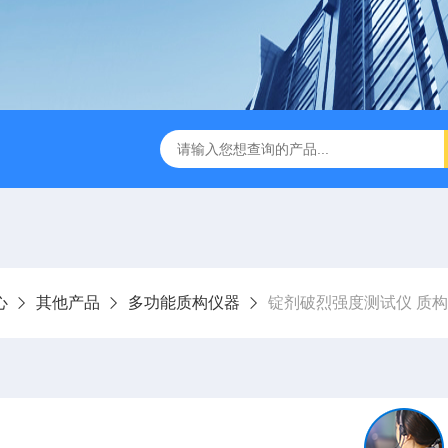
检测仪 赛成仪器
密封测漏仪 密封检测设备
NJY-H5全
心
其他产品
多功能质构仪器
锭剂破烈强度测试仪 质