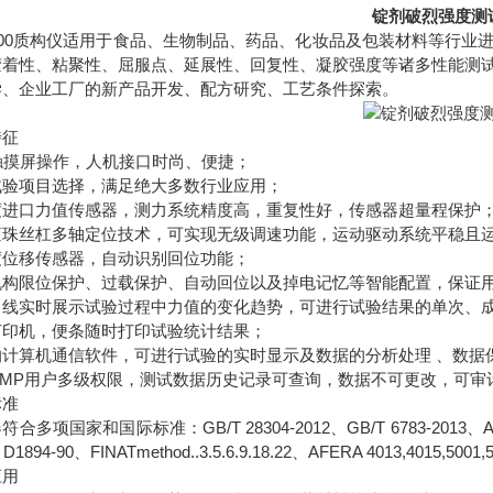
锭剂破烈强度测
-3000质构仪适用于食品、生物制品、药品、化妆品及包装材料等行
胶着性、粘聚性、屈服点、延展性、回复性、凝胶强度等诸多性能测
学、企业工厂的新产品开发、配方研究、工艺条件探索。
特征
触摸屏操作，人机接口时尚、便捷；
试验项目选择，满足绝大多数行业应用；
度进口力值传感器，测力系统精度高，重复性好，传感器超量程保护
滚珠丝杠多轴定位技术，可实现无级调速功能，运动驱动系统平稳且
度位移传感器，自动识别回位功能；
机构限位保护、过载保护、自动回位以及掉电记忆等智能配置，保证
曲线实时展示试验过程中力值的变化趋势，可进行试验结果的单次、
打印机，便条随时打印试验统计结果；
的计算机通信软件，可进行试验的实时显示及数据的分析处理 、数据
GMP用户多级权限，测试数据历史记录可查询，数据不可更改，可审
标准
合多项国家和国际标准：GB/T 28304-2012、GB/T 6783-2013、AACC
D1894-90、FINATmethod..3.5.6.9.18.22、AFERA 4013,4015,5001,
应用