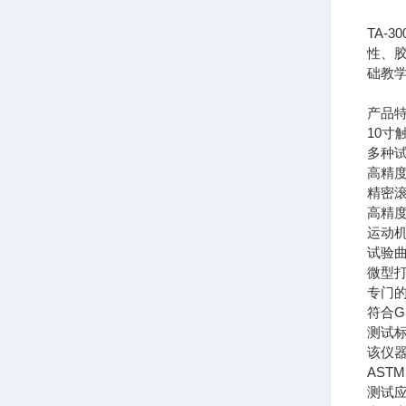
TA
性、
础教
产品
10寸
多种
高精
精密
高精
运动
试验
微型
专门
符合
测试
该仪器符
ASTM 
测试