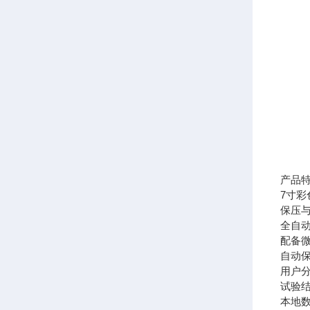
产品
7寸
保压
全自
配备微
自动保
用户
试验
本地