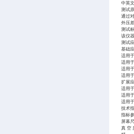
中英
测试
通过
外压
测试
该仪器符
测试
基础
适用
适用
适用
适用
扩展
适用
适用
适用
技术
指标
屏幕尺
真 空 度