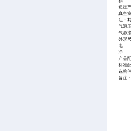
精 度
负压
真空室有
注：
气源压
气源接
外形尺寸 
电 源 
净 重
产品
标准
选购
备注