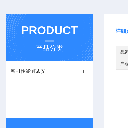
PRODUCT
详细
产品分类
品
产
密封性能测试仪