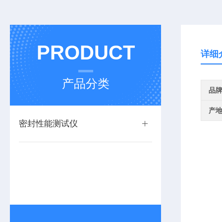
PRODUCT
详细
产品分类
品
产
密封性能测试仪