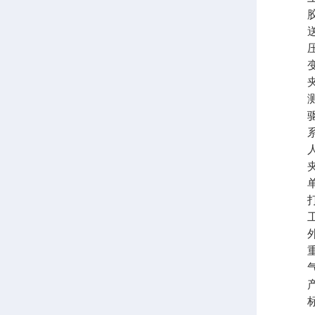
胶膜凸
送油速
压盘直
变形
夹持
测量
驱动
系统
人机
夹 持 
单位转
打印
工作环
外形尺
重 
气 
产
标准