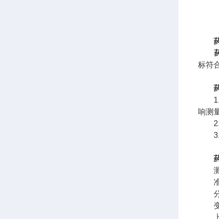
标符合
1.
响测
2.
3.
测量范围
准 确
分 辨
变形
上下