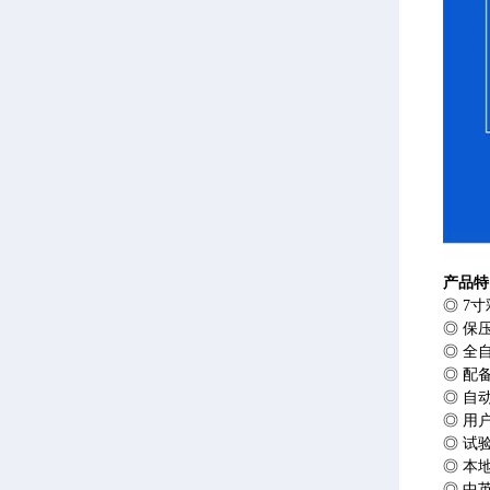
产品特
◎ 7
◎ 保
◎ 全
◎ 配
◎ 自
◎ 用
◎ 试
◎ 本
◎ 中