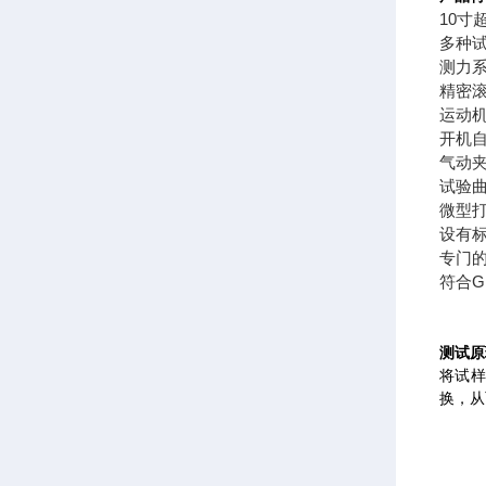
10寸
多种
测力
精密
运动
开机
气动
试验
微型
设有标
专门
符合
测试原
将试
换，从