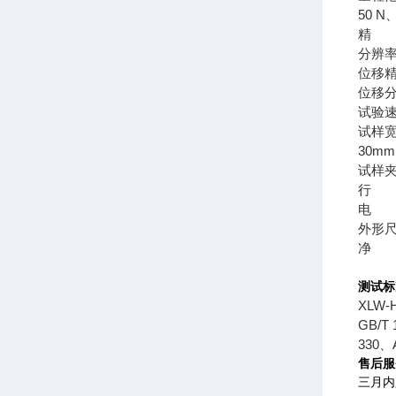
50 N
精 度
分辨率0
位移精
位移分
试验速度
试样宽
30m
试样
行 程
电 源A
外形尺寸
净 
测试标
XLW-
GB/T
330、
售后服
三月内