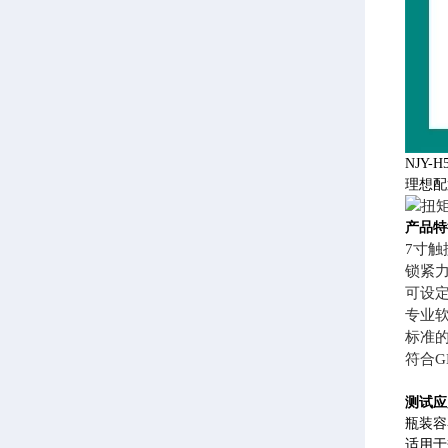
NJY
理想配
产品特
7寸
锁紧
可设
专业
标准的
符合
测试应
瓶装容
适用于