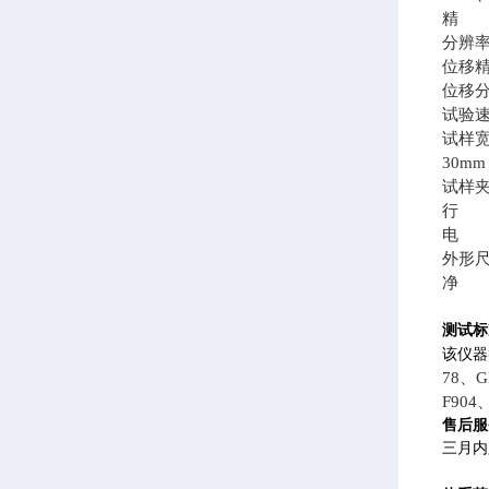
精 度
分辨率0
位移精
位移分辨
试验速度
试样宽
30m
试样
行 程
电 源A
外形尺寸
净 重
测试标
该仪器
78、G
F904、
售后服
三月内