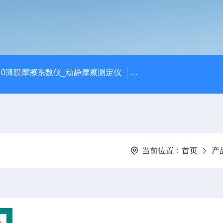
810薄膜摩擦系数仪_动静摩擦测定仪
SCK-H玻璃瓶耐热冲击
当前位置：
首页
产