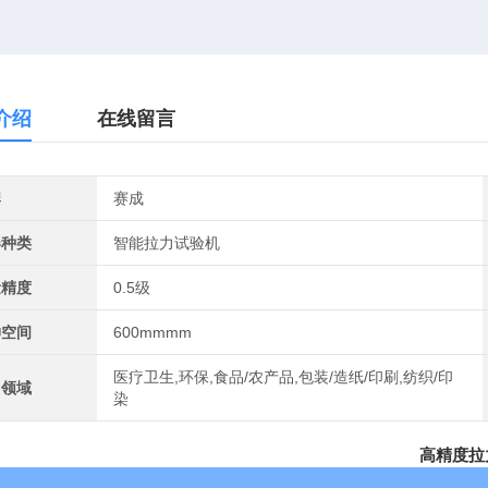
介绍
在线留言
牌
赛成
器种类
智能拉力试验机
量精度
0.5级
伸空间
600mmmm
医疗卫生,环保,食品/农产品,包装/造纸/印刷,纺织/印
用领域
染
高精度拉