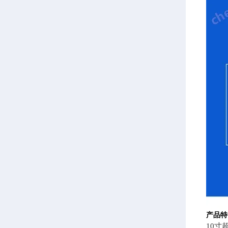
产品特
10寸