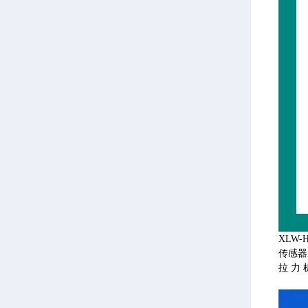
XLW
传感器
拉力