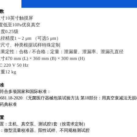
数
尺寸
10英寸触摸屏
 度低至10Pa优良真空
0.25级
精度1 ~ 2 μm （可选5 μm）
腔尺寸、种类根据试样特殊定制
果定性：合格 / 不合格；定量：泄漏量、泄漏率、泄漏孔直径
70 mm (L) × 360 mm (B) × 300 mm (H)
220 V 50 Hz
重
12 kg
准
符合多项国家和国际标准：
T 0681.18-2020:《无菌医疗器械包装试验方法 第18部分：用真空衰减法无
国药典标准
置
置：主机、真空泵、测试腔
1套（按需求定制）
：微型流量校准器、阳性试样、不同规格测试腔