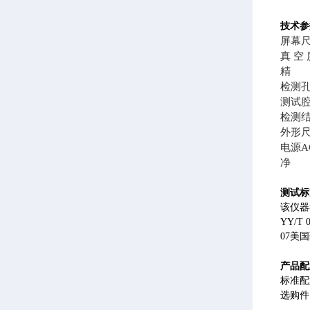
技术
参
屏幕
真 空
精 度
检测孔径
测试
检测结
外形尺寸4
电源AC 
净 
测试标
该仪器
YY/
07美
产品配
标准配
选购件