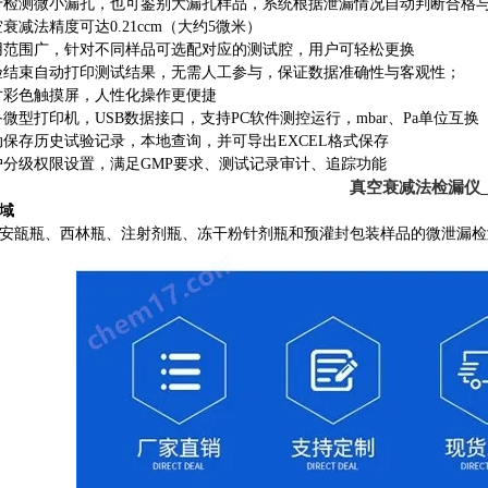
于检测微小漏孔，也可鉴别大漏孔样品，系统根据泄漏情况自动判断合格
空衰减法精度可达
0.21ccm（大约5微米）
用范围广，针对不同样品可选配对应的测试腔，用户可轻松更换
验结束自动打印测试结果，无需人工参与，保证数据准确性与客观性；
0寸彩色触摸屏，人性化操作更便捷
备微型打印机，
USB数据接口，支持PC软件测控运行，mbar、Pa单位互换
动保存历史试验记录，本地查询，并可导出
EXCEL格式保存
户分级权限设置，满足
GMP要求、测试记录审计、追踪功能
真空衰减法检漏仪
域
安瓿瓶、西林瓶、注射剂瓶、冻干粉针剂瓶和预灌封包装样品的微泄漏检