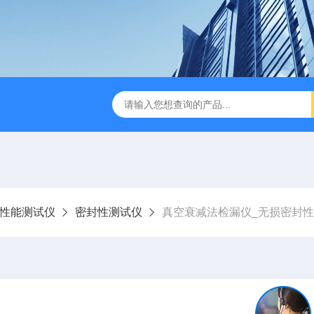
检测仪 赛成仪器
密封测漏仪 密封检测设备
NJY-H5全
性能测试仪
密封性测试仪
真空衰减法检漏仪_无损密封