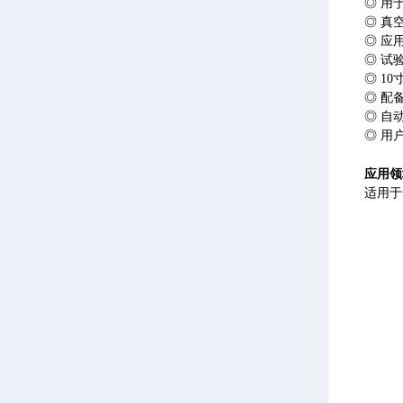
◎
用
◎
真
◎
应
◎
试
◎ 1
◎
配
◎
自
◎
用
应用领
适用于