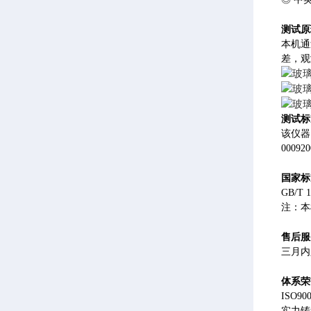
测试原
本机通
差，观
测试标
该仪器符
00092
国家
标
GB/T 
注：本
售后服
三月内
体系荣
ISO
实力铸