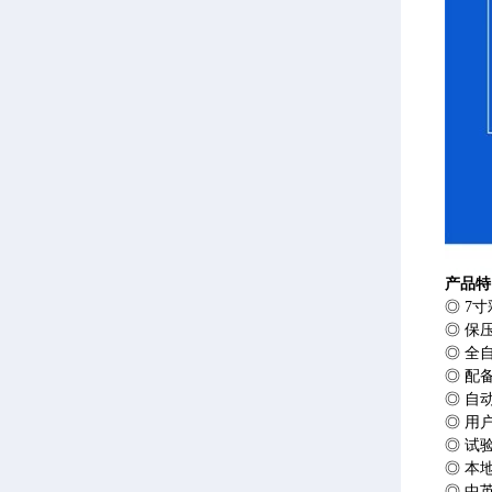
产品特
◎ 7
◎ 保
◎ 全
◎ 配
◎ 自
◎ 用
◎ 试
◎ 本
◎ 中