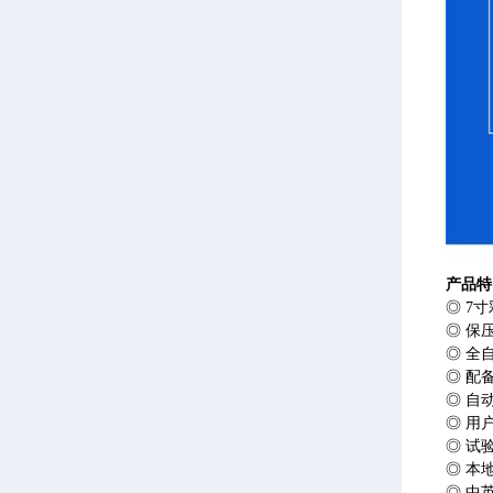
产品特
◎ 7
◎ 保
◎ 全
◎ 配
◎ 自
◎ 用
◎ 试
◎ 本
◎ 中