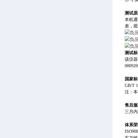
测试原
本机通
差，观
测试标
该仪器符
00092
国家
标
GB/T 
注：本
售后服
三月内
体系荣
ISO
实力铸