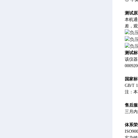
测试原
本机通
差，观
测试标
该仪器符
00092
国家
标
GB/T 
注：本
售后服
三月内
体系荣
ISO
实力铸