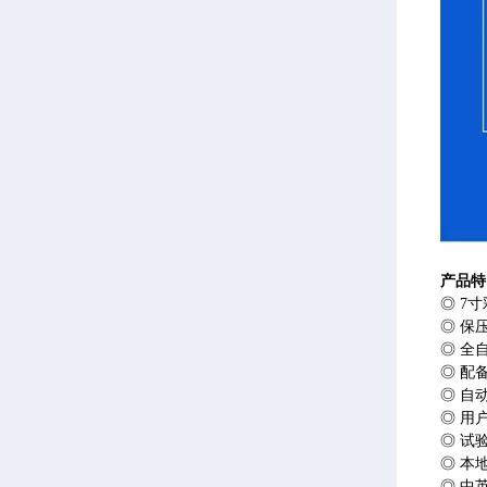
产品特
◎ 7
◎ 保
◎ 全
◎ 配
◎ 自
◎ 用
◎ 试
◎ 本
◎ 中