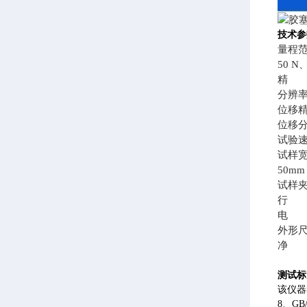
技术参
量程
50 N
精 度
分辨率0
位移精
位移分辨
试验速度
试样宽
50m
试样
行 程
电 源A
外形尺寸
净 
测试标
该仪器符合
8、GB/