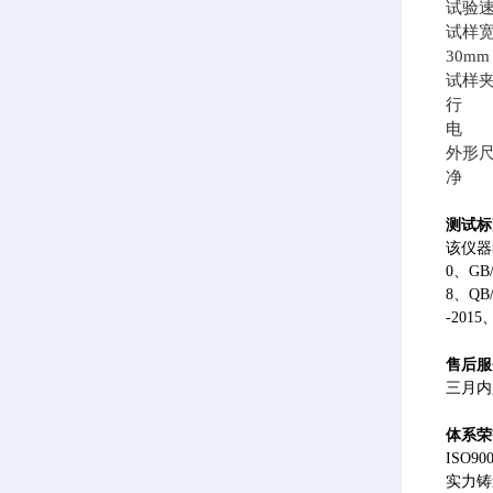
试验速度
试样宽
30m
试样
行 程
电 源A
外形尺寸
净 
测试标
该仪器符
0、GB/
8、QB/
-2015
售后服
三月内
体系荣
ISO
实力铸