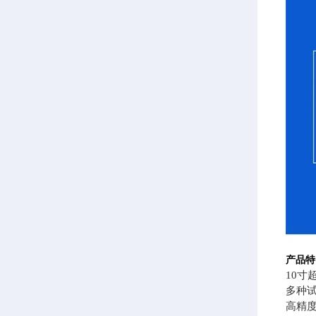
产品特
10寸
多种
高精