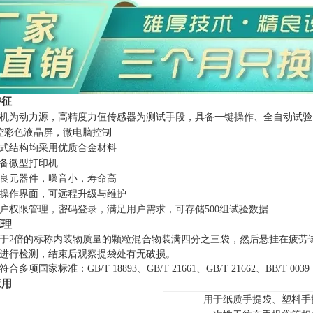
特征
机为动力源，高精度力值传感器为测试手段，具备一键操作、全自动试验
控彩色液晶屏，微电脑控制
式结构均采用优质合金材料
备微型打印机
良元器件，噪音小，寿命高
操作界面，可远程升级与维护
户权限管理，密码登录，满足用户需求，可存储500组试验数据
原理
于2倍的标称内装物质量的颗粒混合物装满四分之三袋，然后悬挂在疲劳
进行检测，结束后观察提袋处有无破损。
合多项国家标准：GB/T 18893、GB/T 21661、GB/T 21662、BB/T 0039
应用
用于纸质手提袋、塑料手