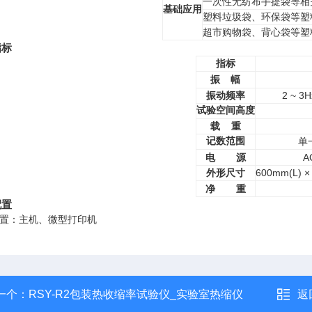
一次性无纺布手提袋等相
基础应用
塑料垃圾袋、环保袋等塑
超市购物袋、背心袋等塑
指标
指标
振
幅
2 ~ 
振动频率
试验空间高度
载 重
单
记数范围
电
源
A
外形尺寸
600mm(L) ×
净
重
配置
置：
主机、微型打印机
一个：
RSY-R2包装热收缩率试验仪_实验室热缩仪
返