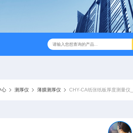
检测仪 赛成仪器
密封测漏仪 密封检测设备
NJY-H5全
中心
测厚仪
薄膜测厚仪
CHY-CA纸张纸板厚度测量仪