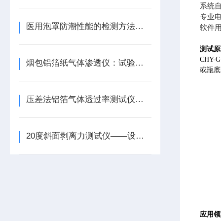
系统
专业电
医用泡罩防潮性能的检测方法和仪器
软件
测试原
CHY
烟包铝箔纸气体渗透仪：试验方法
或瓶底
压差法铝箔气体透过率测试仪详细介绍
20度斜面剥离力测试仪——设备简介
应用领