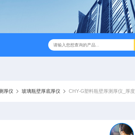
检测仪 赛成仪器
密封测漏仪 密封检测设备
NJY-H5全
测厚仪
玻璃瓶壁厚底厚仪
CHY-G塑料瓶壁厚测厚仪_厚