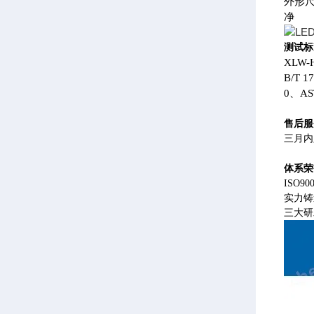
外形尺寸
净 
测试标
XLW-
B/T 
0、AST
售后服
三月内
体系荣
ISO
实力铸
三大研