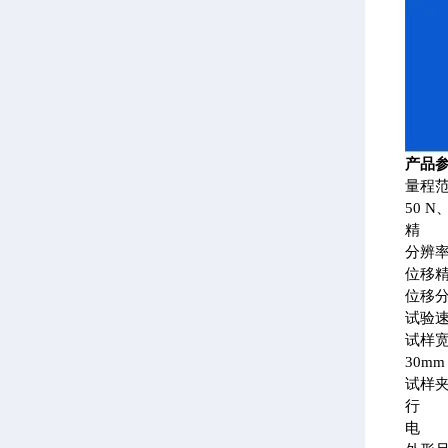
产品
量程
50 N
精 度
分辨率0
位移精
位移分辨
试验速度
试样宽
30m
试样
行 程
电 源A