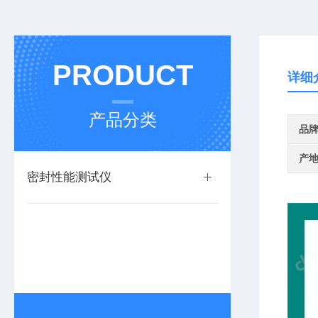
PRODUCT
详细
产品分类
品
产
密封性能测试仪