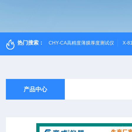
热门搜索：
CHY-CA高精度薄膜厚度测试仪
X-
产品中心