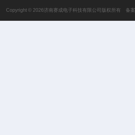
Copyright © 2026济南赛成电子科技有限公司版权所有
备