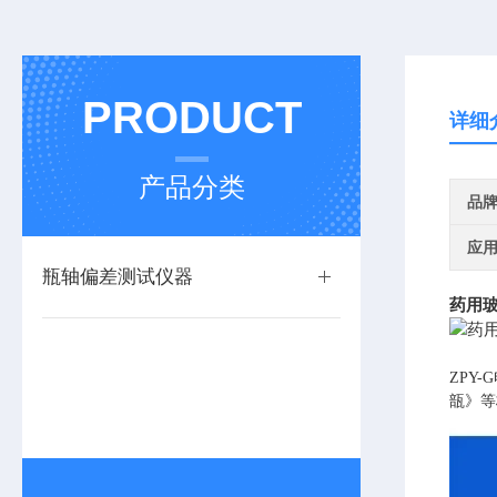
PRODUCT
详细
产品分类
品
应
瓶轴偏差测试仪器
药用
ZPY
瓿》等