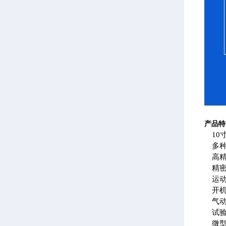
产品特
1
多
高
精
运
开
气
试
微