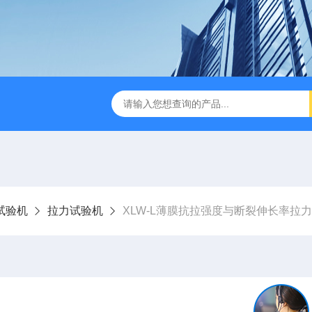
检测仪 赛成仪器
密封测漏仪 密封检测设备
NJY-H5全
试验机
拉力试验机
XLW-L薄膜抗拉强度与断裂伸长率拉