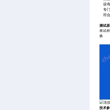
设有
专
符
测试原
将试
换
技术参