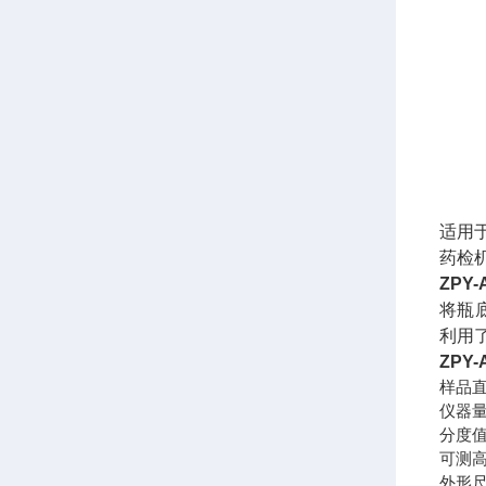
适用
药检
ZPY-
将瓶
利用
ZPY-
样品
仪器量程0
分度值0.
可测高度
外形尺寸