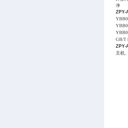
净 
ZPY-
YBB
YBB
YBB
GB/
ZPY
主机