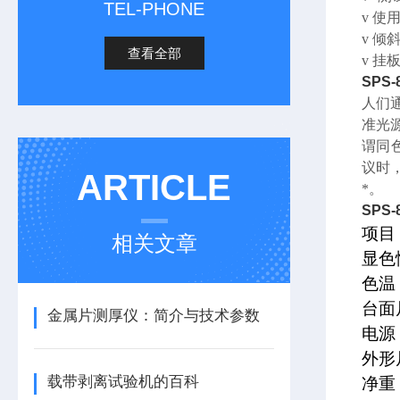
TEL-PHONE
v
使
v
倾
查看全部
v
挂
SPS-
人们
准光
谓同
议时
ARTICLE
*。
SPS-
项目
相关文章
显色性
色温：
台面尺
金属片测厚仪：简介与技术参数
电源：
外形尺
载带剥离试验机的百科
净重：