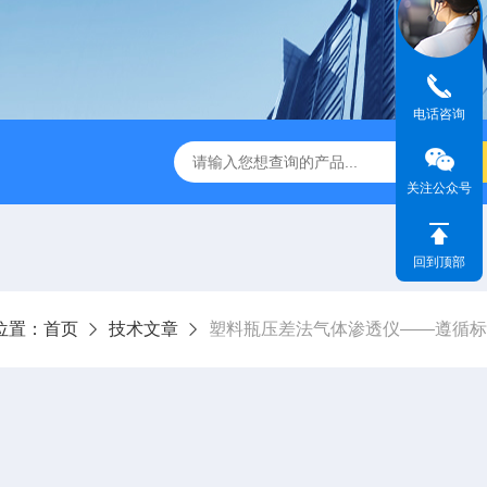
电话咨询
检测仪 赛成仪器
密封测漏仪 密封检测设备
NJY-H5全
关注公众号
回到顶部
位置：
首页
技术文章
塑料瓶压差法气体渗透仪——遵循标