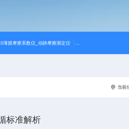
810薄膜摩擦系数仪_动静摩擦测定仪
SCK-H玻璃瓶耐热冲击
当前
循标准解析