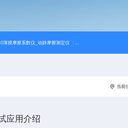
810薄膜摩擦系数仪_动静摩擦测定仪
SCK-H玻璃瓶耐热冲击
当前
试应用介绍