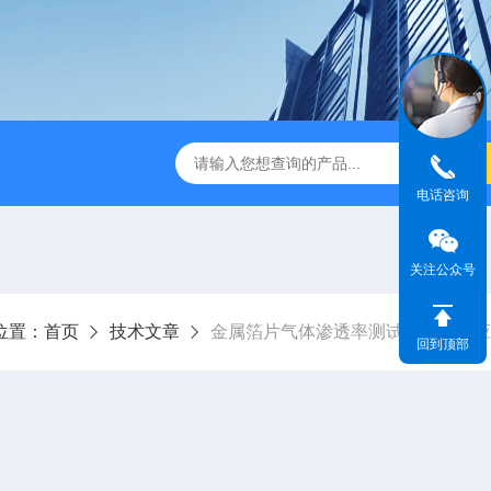
检测仪 赛成仪器
密封测漏仪 密封检测设备
NJY-H5全
电话咨询
关注公众号
位置：
首页
技术文章
金属箔片气体渗透率测试仪的测试应
回到顶部