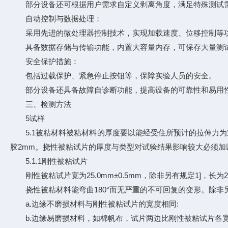
部分设备还可根据用户需求自定义剥离角度，满足特殊测试
自动控制与数据处理：
采用先进的微处理器控制技术，实现加载速度、位移控制等
具备数据存储与传输功能，内置大容量内存，可保存大量测试数
安全保护措施：
包括过载保护、紧急停止按钮等，保障实验人员的安全。
部分设备还具备故障自诊断功能，提高设备的可靠性和易用
三、检测方法
5试样
5.1被粘材料被粘材料的厚度要以能经受住所预计的拉伸力为宜。
胶2mm。挠性被粘试片的厚度与类型对试验结果影响较大必须加以记录
5.1.1刚性被粘试片
刚性被粘试片宽为25.0mm±0.5mm，除非另有规定1]，长为20
挠性被粘材料能弯曲180°而无严重的不可回复的变形。除非另有
a.边缘不磨损材料与刚性被粘试片的宽度相同:
b.边缘易磨损材料，如棉帆布，试片两边比刚性被粘试片各宽