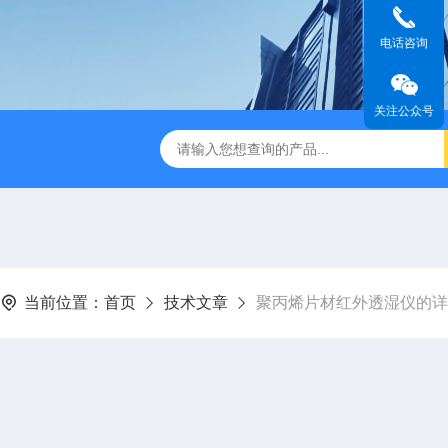
电话咨询
关注公众号
检测仪 赛成仪器
密封测漏仪 密封检测设备
NJY-H5全
当前位置：
首页
技术文章
聚丙烯片材红外透湿仪的详