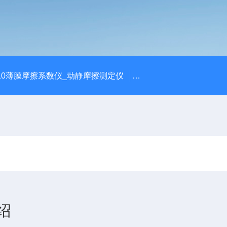
810薄膜摩擦系数仪_动静摩擦测定仪
SCK-H玻璃瓶耐热冲击
绍