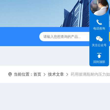
电话咨询
检测仪 赛成仪器
密封测漏仪 密封检测设备
NJY-H5全
关注公众号
回到顶部
当前位置：
首页
技术文章
药用玻璃瓶耐内压力如