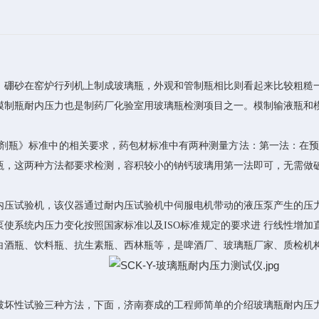
、硼砂在窑炉行列机上制成玻璃瓶，外观和管制瓶相比则看起来比较粗糙
模制瓶耐内压力也是制药厂化验室用玻璃瓶检测项目之一。模制输液瓶和
玻璃模制注射剂瓶》标准中的相关要求，药包材标准中有两种测量方法：第一法
瓶，这两种方法都要求检测，容积较小的钠钙玻璃用第一法即可，无需做
内压试验机，该仪器通过耐内压试验机中伺服电机带动的液压泵产生的压
使系统内压力变化按照国家标准以及ISO标准规定的要求进 行线性增
白酒瓶、饮料瓶、抗生素瓶、西林瓶等，是啤酒厂、玻璃瓶厂家、质检机
破坏性试验三种方法，下面，
济南赛成
的工程师简单的介绍玻璃瓶耐内压