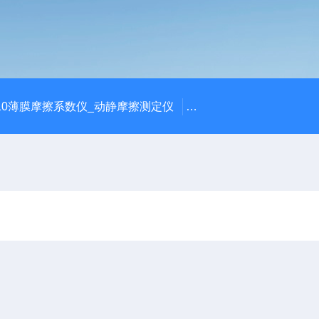
810薄膜摩擦系数仪_动静摩擦测定仪
SCK-H玻璃瓶耐热冲击