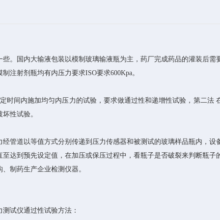
一些。国内大输液包装以模制玻璃输液瓶为主，药厂完成药品的灌装后需
模制注射剂瓶均有内压力要求
ISO要求600Kpa。
：在预定时间内施加均匀内压力的试验，要求做通过性和递增性试验，第二法 
破坏性试验。
力经管道以等值方式分别传递到压力传感器和被测试的玻璃样品瓶内，设
加直至达到预先设定值，在加压或保压过程中，看瓶子是否破裂来判断瓶子
构、制药生产企业检测仪器。
力测试仪通过性试验方法：