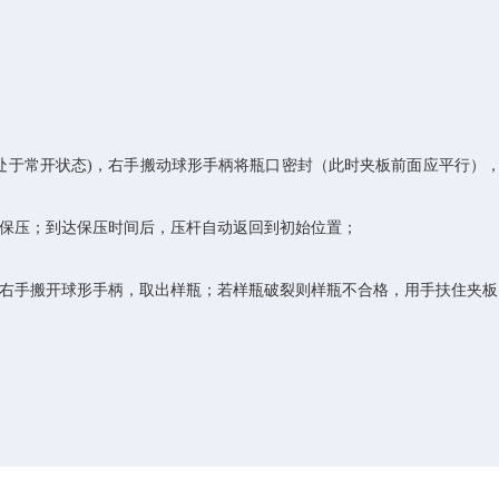
应处于常开状态)，右手搬动球形手柄将瓶口密封（此时夹板前面应平行）
始保压；到达保压时间后，压杆自动返回到初始位置；
，右手搬开球形手柄，取出样瓶；若样瓶破裂则样瓶不合格，用手扶住夹