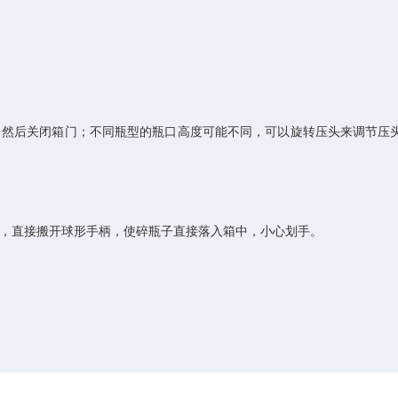
，然后关闭箱门；不同瓶型的瓶口高度可能不同，可以旋转压头来调节压
板，直接搬开球形手柄，使碎瓶子直接落入箱中，小心划手。