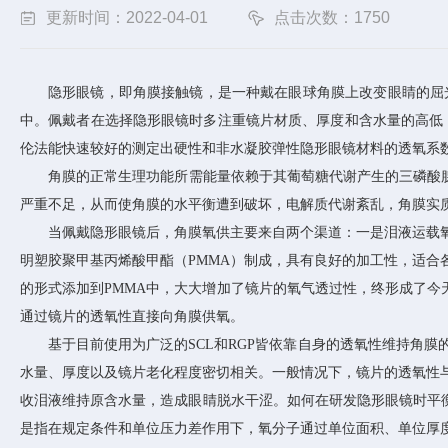
更新时间：2022-04-01
点击次数：1750
隐形眼镜，即角膜接触镜，是一种戴在眼球角膜上改变眼睛的屈
中。佩戴者在选择隐形眼镜时多注重镜片材质、厚度和含水量的高低
伦法能快速较好的测定出硬性和非水凝胶弹性隐形眼镜材料的透氧系
角膜的正常生理功能所需能量依赖于其葡萄糖代谢产生的三磷酸
严重不足，从而使角膜的水平衡遭到破坏，电解质代谢紊乱，角膜实
当佩戴隐形眼镜后，角膜氧供主要来自两个渠道：一是泪液运载
明塑胶聚甲基丙烯酸甲酯（
PMMA）制成，具有良好的加工性，适合
的形式添加到PMMA中，大大增加了镜片的氧气透过性，终形成了今
通过镜片的透氧性直接向角膜供氧。
基于目前使用为广泛的
SCL和RGP皆依靠自身的透氧性维持
水量、厚度以及镜片老化程度密切相关。一般情况下，镜片的透氧性
收泪液维持原含水量，造成眼睛脱水干涩。如何在研发隐形眼镜时平衡
是指在规定条件和单位压力差作用下，氧分子通过单位面积、单位厚度