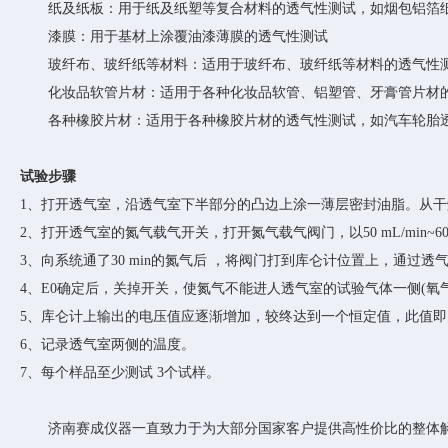
纸及纸板
：
用于纸及纸塑等复合材料的透气性测试，如烟包铝箔
漆膜
：
用于基材上涂覆油漆薄膜的透气性测试
玻纤布、玻纤纸等材料
：
适用于玻纤布、玻纤纸等材料的透气性
化妆品软管片材
：
适用于各种化妆品软管、铝塑管、牙膏管片材
各种橡胶片材
：
适用于各种橡胶片材的透气性测试，如汽车轮胎
试验步骤
1、
打开透气室，沿透气室下半部分的凸边上涂一薄层密封油脂。从干
2、
打开透气室的氮气载气开关，打开氮气载气阀门，以
50 mL/mi
3、
向系统通了
30 min的氮气后 ，将阀门打到库仑计位置上，通
4、
E0确定后，关掉开关，使氮气不能进人透气室的试验气体一侧(氧气
5、
库仑计上输出的电压值应逐渐增加，较终达到一个恒定值，此值即
6、
记录透气室两侧的温度。
7、
每个样品至少测试
3个试样。
济南赛成仪器一直致力于为大部分国家客户提供高性价比的整体